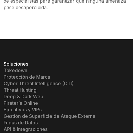
de especialistas para garantizar que ninguna amenaza
pase desapercibida.
Soluciones
Takedown
Protección de Marca
Cyber Threat Intelligence (CTI)
Threat Hunting
Deep & Dark Web
Piratería Online
Ejecutivos y VIPs
Gestión de Superficie de Ataque Externa
Fugas de Datos
API & Integraciones