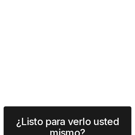
Friday mediante un monitoreo avanzado
de la Deep y Dark Web
96%
77
de los clientes
NPS – en el 1 % superior
renueva con
del sector tecnológico
Axur
B2B
4.9
¿Listo para verlo usted
mismo?