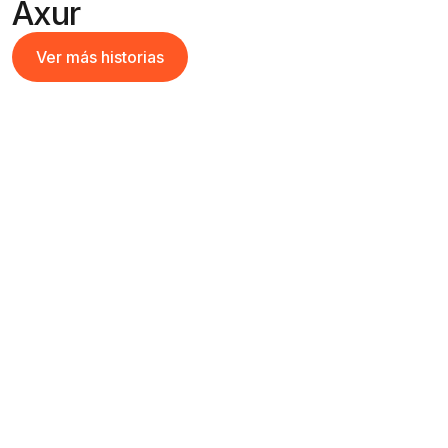
Axur
Ver más historias
Ver más historias
Primeros indicios en la Dark Web
desencadenaron una investigación
profunda que reveló una operación
interna
Lea su historia
Lea su historia
Axur ayudó a un importante comercio
electrónico a investigar la “Estafa de
Propiedades de Temporada” y a
prevenir contracargos durante el Black