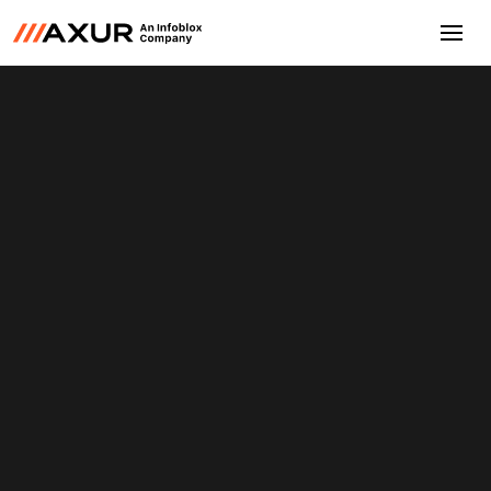
Conozca la plataforma
Conviértase en socio
Conozca la plataforma
Axur ayudó a un importante comercio
electrónico a investigar la “Estafa de